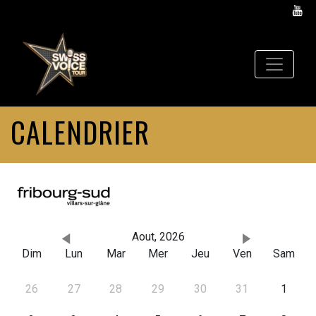
CALENDRIER
Aout, 2026
Dim
Lun
Mar
Mer
Jeu
Ven
Sam
26
27
28
29
30
31
1